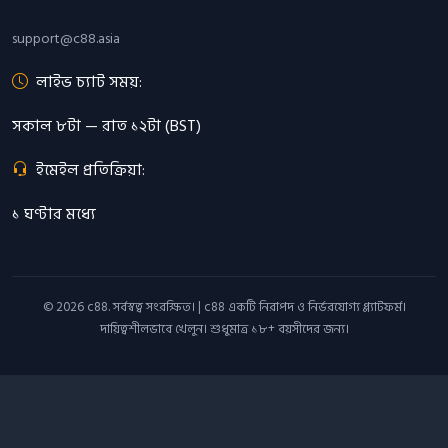
support@c88.asia
লাইভ চ্যাট সময়:
সকাল ৮টা — রাত ১২টা (BST)
ইমেইল প্রতিক্রিয়া:
১ ঘণ্টার মধ্যে
© 2026 c88. সর্বস্বত্ব সংরক্ষিত। | c88 একটি নিরাপদ ও নির্ভরযোগ্য প্ল্যাটফর্ম।
দায়িত্বশীলভাবে খেলুন। শুধুমাত্র ১৮+ বয়সীদের জন্য।