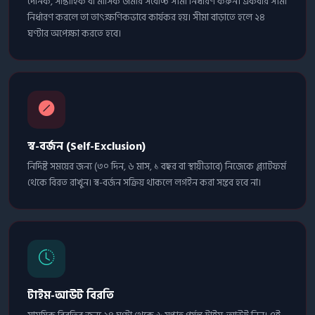
দৈনিক, সাপ্তাহিক বা মাসিক জমার সর্বোচ্চ সীমা নির্ধারণ করুন। একবার সীমা
নির্ধারণ করলে তা তাৎক্ষণিকভাবে কার্যকর হয়। সীমা বাড়াতে হলে ২৪
ঘণ্টার অপেক্ষা করতে হবে।
স্ব-বর্জন (Self-Exclusion)
নির্দিষ্ট সময়ের জন্য (৩০ দিন, ৬ মাস, ১ বছর বা স্থায়ীভাবে) নিজেকে প্ল্যাটফর্ম
থেকে বিরত রাখুন। স্ব-বর্জন সক্রিয় থাকলে লগইন করা সম্ভব হবে না।
টাইম-আউট বিরতি