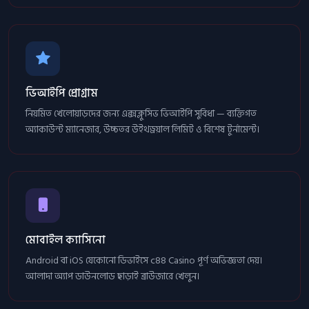
ভিআইপি প্রোগ্রাম
নিয়মিত খেলোয়াড়দের জন্য এক্সক্লুসিভ ভিআইপি সুবিধা — ব্যক্তিগত
অ্যাকাউন্ট ম্যানেজার, উচ্চতর উইথড্রয়াল লিমিট ও বিশেষ টুর্নামেন্ট।
মোবাইল ক্যাসিনো
Android বা iOS যেকোনো ডিভাইসে c88 Casino পূর্ণ অভিজ্ঞতা দেয়।
আলাদা অ্যাপ ডাউনলোড ছাড়াই ব্রাউজারে খেলুন।