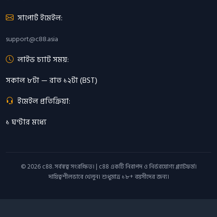
সাপোর্ট ইমেইল:
support@c88.asia
লাইভ চ্যাট সময়:
সকাল ৮টা — রাত ১২টা (BST)
ইমেইল প্রতিক্রিয়া:
১ ঘণ্টার মধ্যে
© 2026 c88. সর্বস্বত্ব সংরক্ষিত। | c88 একটি নিরাপদ ও নির্ভরযোগ্য প্ল্যাটফর্ম।
দায়িত্বশীলভাবে খেলুন। শুধুমাত্র ১৮+ বয়সীদের জন্য।