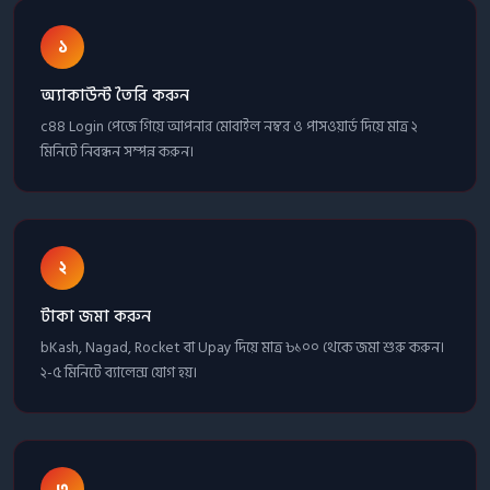
১
অ্যাকাউন্ট তৈরি করুন
c88 Login পেজে গিয়ে আপনার মোবাইল নম্বর ও পাসওয়ার্ড দিয়ে মাত্র ২
মিনিটে নিবন্ধন সম্পন্ন করুন।
২
টাকা জমা করুন
bKash, Nagad, Rocket বা Upay দিয়ে মাত্র ৳১০০ থেকে জমা শুরু করুন।
২-৫ মিনিটে ব্যালেন্স যোগ হয়।
৩