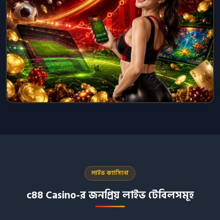
লাইভ ক্যাসিনো
c88 Casino-র জনপ্রিয় লাইভ টেবিলসমূহ