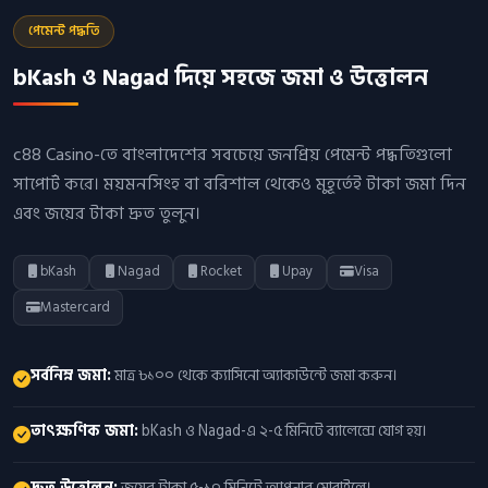
পেমেন্ট পদ্ধতি
bKash ও Nagad দিয়ে সহজে জমা ও উত্তোলন
c88 Casino-তে বাংলাদেশের সবচেয়ে জনপ্রিয় পেমেন্ট পদ্ধতিগুলো
সাপোর্ট করে। ময়মনসিংহ বা বরিশাল থেকেও মুহূর্তেই টাকা জমা দিন
এবং জয়ের টাকা দ্রুত তুলুন।
bKash
Nagad
Rocket
Upay
Visa
Mastercard
সর্বনিম্ন জমা:
মাত্র ৳১০০ থেকে ক্যাসিনো অ্যাকাউন্টে জমা করুন।
তাৎক্ষণিক জমা:
bKash ও Nagad-এ ২-৫ মিনিটে ব্যালেন্সে যোগ হয়।
দ্রুত উত্তোলন:
জয়ের টাকা ৫-১০ মিনিটে আপনার মোবাইলে।