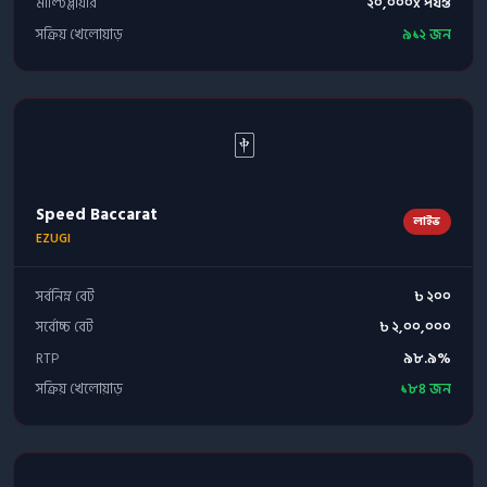
মাল্টিপ্লায়ার
২০,০০০x পর্যন্ত
সক্রিয় খেলোয়াড়
৯১২ জন
🀄
Speed Baccarat
লাইভ
EZUGI
সর্বনিম্ন বেট
৳ ২০০
সর্বোচ্চ বেট
৳ ২,০০,০০০
RTP
৯৮.৯%
সক্রিয় খেলোয়াড়
১৮৪ জন