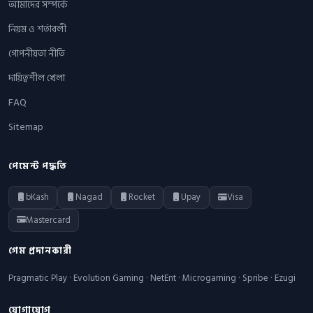
আমাদের সম্পর্কে
নিয়ম ও শর্তাবলী
গোপনীয়তা নীতি
দায়িত্বশীল খেলা
FAQ
Sitemap
পেমেন্ট পদ্ধতি
bKash
Nagad
Rocket
Upay
Visa
Mastercard
গেম প্রদানকারী
Pragmatic Play · Evolution Gaming · NetEnt · Microgaming · Spribe · Ezugi
যোগাযোগ