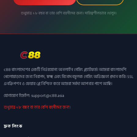
শুধুমাত্র ১৮ বছর বা তার বেশি বয়সীদের জন্য। দায়িত্বশীলভাবে খেলুন।
c88 বাংলাদেশের একটি নির্ভরযোগ্য অনলাইন গেমিং প্ল্যাটফর্ম। আমরা বাংলাদেশি
খেলোয়াড়দের জন্য নিরাপদ, স্বচ্ছ এবং বিনোদনমূলক গেমিং অভিজ্ঞতা প্রদান করি। SSL
এনক্রিপশন ও ফেয়ার প্লে নিশ্চিত করে আমরা সর্বদা আপনার পাশে আছি।
support@c88.asia
যোগাযোগ ইমেইল:
শুধুমাত্র ১৮ বছর বা তার বেশি বয়সীদের জন্য।
দ্রুত লিংক