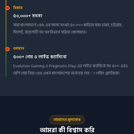
বিস্তার
৫০,০০০+ সদস্য
সারা বাংলাদেশে c88-এর সদস্য সংখ্যা ৫০,০০০ ছাড়িয়ে যায়। ঢাকা, চট্টগ্রাম,
সিলেট, রাজশাহী সহ সব বিভাগে সক্রিয় খেলোয়াড়।
বর্তমান
৫০০+ গেম ও লাইভ ক্যাসিনো
Evolution Gaming ও Pragmatic Play-এর লাইভ ক্যাসিনো সহ ৫০০-এরও
বেশি গেম নিয়ে c88 এখন বাংলাদেশের অন্যতম সের া গেমিং প্ল্যাটফর্ম।
আমাদের মূল্যবোধ
আমরা কী বিশ্বাস করি