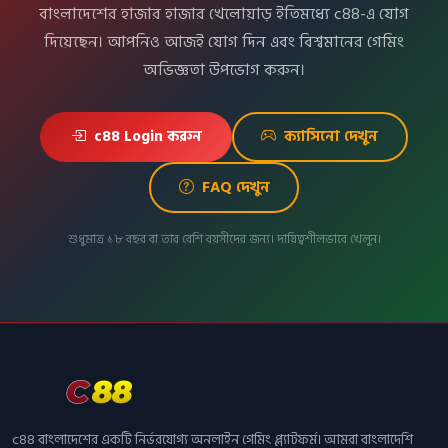
বাংলাদেশের হাজার হাজার খেলোয়াড় ইতিমধ্যে c88-এ যোগ
দিয়েছেন। আপনিও আজই যোগ দিন এবং বিশ্বমানের গেমিং
অভিজ্ঞতা উপভোগ করুন।
c88 Login করুন
ক্যাসিনো দেখুন
FAQ দেখুন
শুধুমাত্র ১৮ বছর বা তার বেশি বয়সীদের জন্য। দায়িত্বশীলভাবে খেলুন।
c88 বাংলাদেশের একটি নির্ভরযোগ্য অনলাইন গেমিং প্ল্যাটফর্ম। আমরা বাংলাদেশি