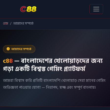
হোম
আমাদের সম্পর্কে
আমাদের সম্পর্কে
c88
— বাংলাদেশের খেলোয়াড়দের জন্য
গড়া একটি বিশ্বস্ত গেমিং প্ল্যাটফর্ম
আমরা বিশ্বাস করি প্রতিটি বাংলাদেশি খেলোয়াড় সেরা মানের গেমিং
অভিজ্ঞতা পাওয়ার যোগ্য — নিরাপদ, স্বচ্ছ এবং সম্পূর্ণ বাংলায়।