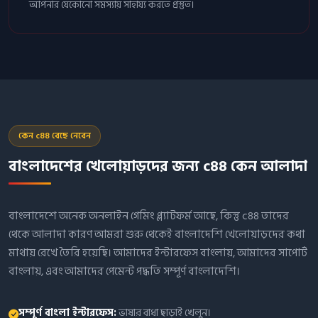
আপনার যেকোনো সমস্যায় সাহায্য করতে প্রস্তুত।
কেন c88 বেছে নেবেন
বাংলাদেশের খেলোয়াড়দের জন্য c88 কেন আলাদা
বাংলাদেশে অনেক অনলাইন গেমিং প্ল্যাটফর্ম আছে, কিন্তু c88 তাদের
থেকে আলাদা কারণ আমরা শুরু থেকেই বাংলাদেশি খেলোয়াড়দের কথা
মাথায় রেখে তৈরি হয়েছি। আমাদের ইন্টারফেস বাংলায়, আমাদের সাপোর্ট
বাংলায়, এবং আমাদের পেমেন্ট পদ্ধতি সম্পূর্ণ বাংলাদেশি।
সম্পূর্ণ বাংলা ইন্টারফেস:
ভাষার বাধা ছাড়াই খেলুন।