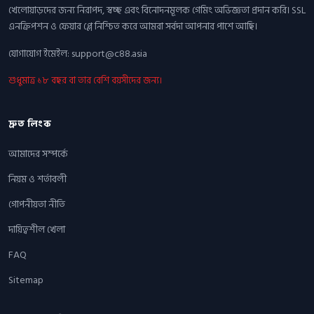
খেলোয়াড়দের জন্য নিরাপদ, স্বচ্ছ এবং বিনোদনমূলক গেমিং অভিজ্ঞতা প্রদান করি। SSL
এনক্রিপশন ও ফেয়ার প্লে নিশ্চিত করে আমরা সর্বদা আপনার পাশে আছি।
support@c88.asia
যোগাযোগ ইমেইল:
শুধুমাত্র ১৮ বছর বা তার বেশি বয়সীদের জন্য।
দ্রুত লিংক
আমাদের সম্পর্কে
নিয়ম ও শর্তাবলী
গোপনীয়তা নীতি
দায়িত্বশীল খেলা
FAQ
Sitemap